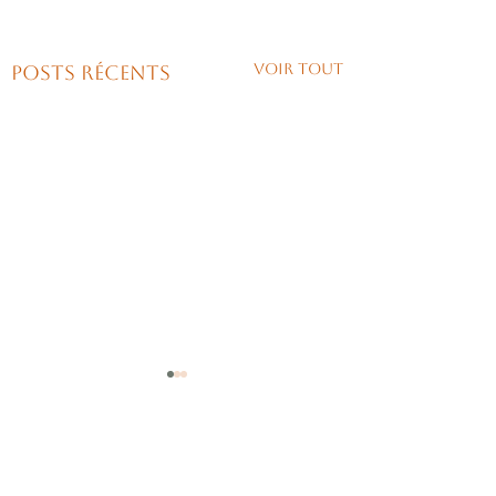
Voir tout
Posts récents
0.0/5 (0)
Commentaires
Vert sauge