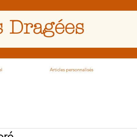
 Dragées
el
Articles personnalisés
oré