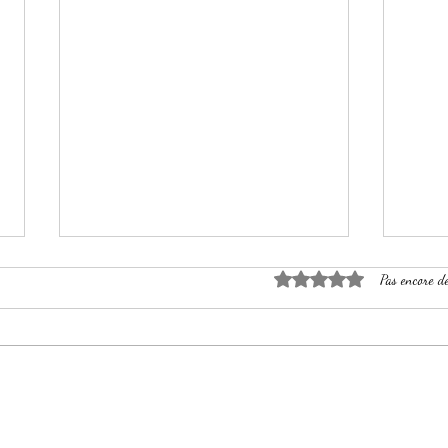
Noté 0 étoile sur 5.
Pas encore d
Vert sauge
Roug