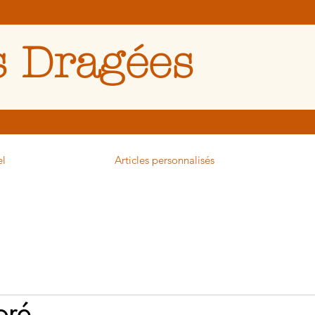
 Dragées
el
Articles personnalisés
oré