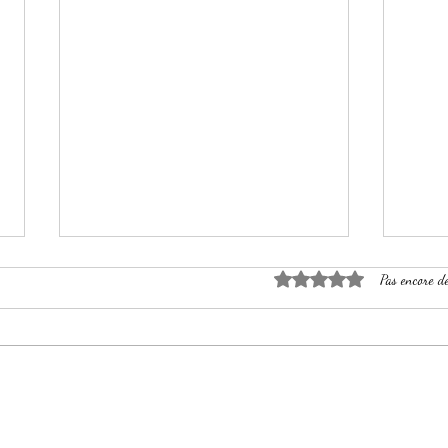
Noté 0 étoile sur 5.
Pas encore d
Vert sauge
Roug