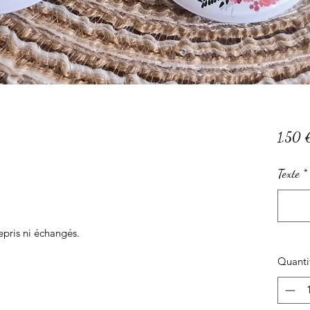
1,50 
Texte
*
repris ni échangés.
Quanti