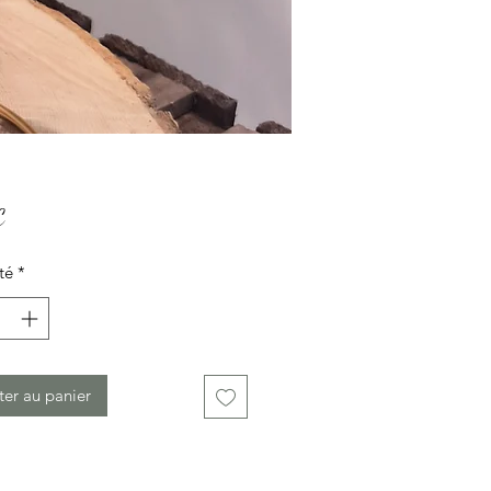
Prix
€
té
*
ter au panier