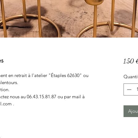
es
1,50 
ent en retrait à l'atelier "Étaples 62630" ou
Quanti
lentours.
tion.
tactez nous au 06.43.15.81.87 ou par mail à
l.com .
Ajou