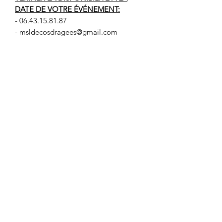
DATE DE VOTRE ÉVÉNEMENT:
- 06.43.15.81.87
- msldecosdragees@gmail.com
- formulaire de contact
QUANTITÉ DISPONIBLE: 2
CAUTION: 120€
Les tarifs incluent la location du
téléphone et du cadre ainsi que les
piles et la micro SD .
MSL DÉCOS DRAGÉES
Mentions légales
-
Politique de confidentialité