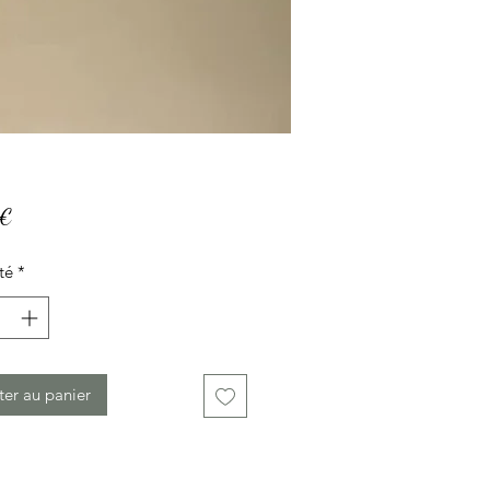
Prix
 €
té
*
ter au panier