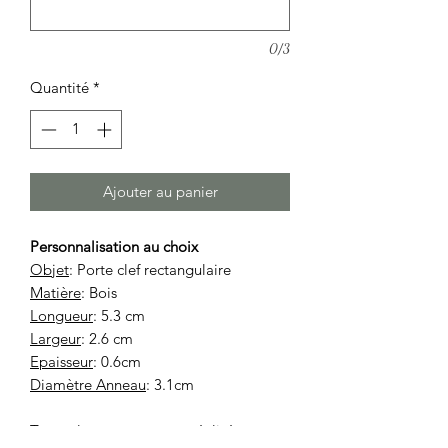
0/3
Quantité
*
Ajouter au panier
Personnalisation au choix
Objet
: Porte clef rectangulaire
Matière
: Bois
Longueur
: 5.3 cm
Largeur
: 2.6 cm
Epaisseur
: 0.6cm
Diamètre Anneau
: 3.1cm
Toutes les gravures sont réalisées au