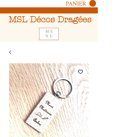
PANIER
MSL Décos Dragées
ME
NU