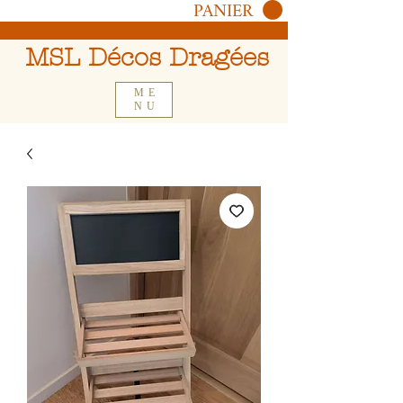
PANIER
MSL Décos Dragées
ME
NU