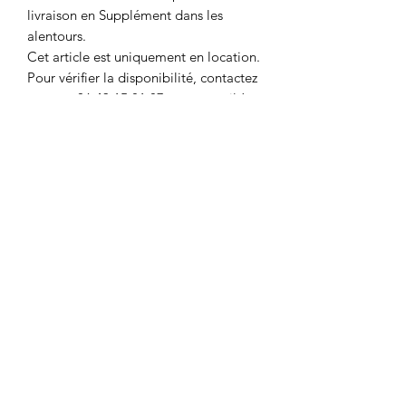
livraison en Supplément dans les
alentours.
Cet article est uniquement en location.
Pour vérifier la disponibilité, contactez
nous au 06.43.15.81.87 ou par mail à
l'adresse:
msldecosdragees@gmail.com .
QUANTITE DISPONIBLE: 1
Le matériel doit être restitué en l'état.
Caution de 20€/pièce demandée au
retrait du matériel. Cet article est loué
sans accessoires.
MSL DÉCOS DRAGÉES