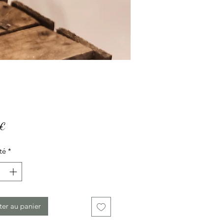
Prix
 €
té
*
ter au panier