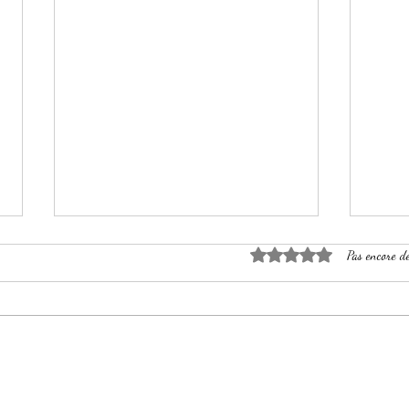
Noté 0 étoile sur 5.
Pas encore d
Vert sauge
Roug