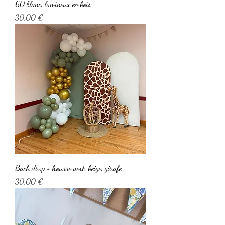
60 blanc, lumineux en bois
Prix
30,00 €
Back drop + housse vert, beige, girafe
Prix
30,00 €