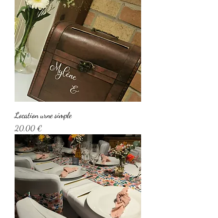
Location urne simple
Prix
20,00 €