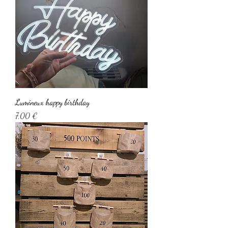
Lumineux happy birthday
Prix
7,00 €