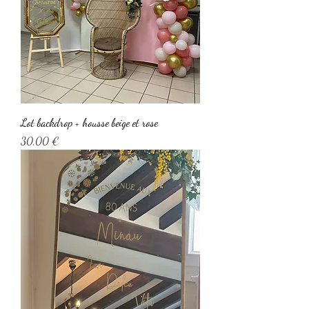
Lot backdrop + housse beige et rose
Prix
30,00 €