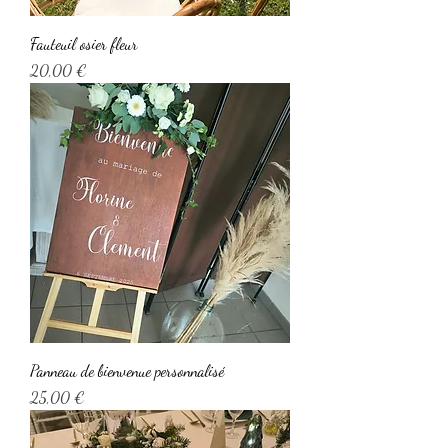
Fauteuil osier fleur
Prix
20,00 €
Panneau de bienvenue personnalisé
Prix
25,00 €