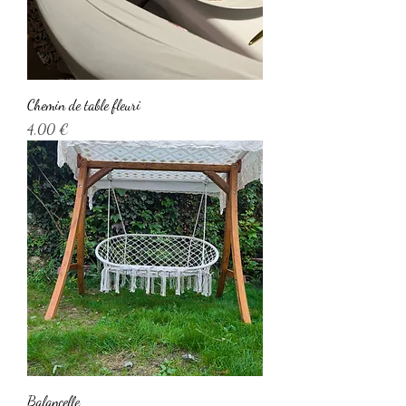
Chemin de table fleuri
Prix
4,00 €
Balancelle