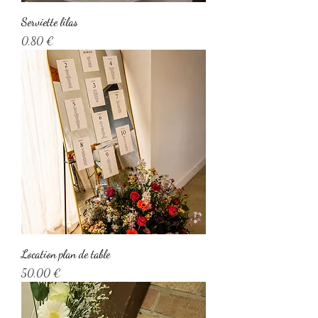
Serviette lilas
Prix
0,80 €
Location plan de table
Prix
50,00 €