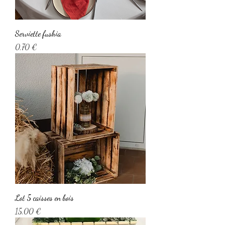
Serviette fushia
Prix
0,70 €
Lot 5 caisses en bois
Prix
15,00 €