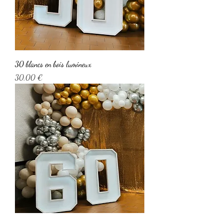
30 blancs en bois lumineux
Prix
30,00 €