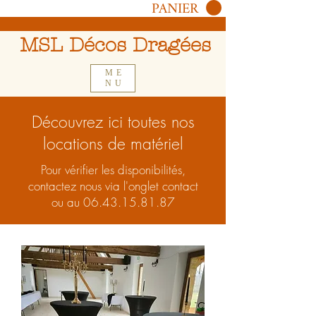
PANIER
MSL Décos Dragées
ME
NU
Découvrez ici toutes nos
locations de matériel
Pour vérifier les disponibilités,
contactez nous via l'onglet contact
ou au
06.43.15.81.87