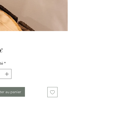
Prix
 €
té
*
ter au panier