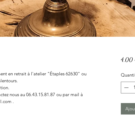
4,00
ent en retrait à l'atelier "Étaples 62630" ou
Quanti
lentours.
tion.
tactez nous au 06.43.15.81.87 ou par mail à
l.com .
Ajou