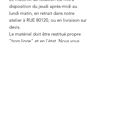
disposition du jeudi après-midi au
lundi matin, en retrait dans notre
atelier à RUE 80120, ou en livraison sur
devis.
Le matériel doit être restitué propre
"hors linge" et en l'état. Nous vous
demanderons une caution qui vous
sera restituée lors de la remise et la
vérification du matériel.
Caution par pièce : 120€
Avant toutes réservations, veuillez
vérifier la disponibilité du matériel soit
par :
📞 : 06.43.15.81.87
📧 : msldecosdragees@gmail.com
📄: formulaire de contact