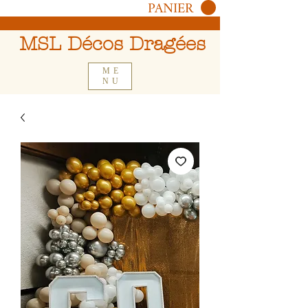
PANIER
MSL Décos Dragées
ME
NU