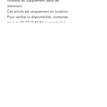
livraison en Supplément dans les
alentours.
Cet article est uniquement en location.
Pour vérifier la disponibilité, contactez
nous au 06.43.15.81.87 ou par mail à
l'adresse:
msldecosdragees@gmail.com .
QUANTITE DISPONIBLE: 15
Le matériel doit être restitué en l'état.
Caution de 7€/pièce demandée au
retrait du matériel. Cet article est loué
sans accessoires.
MSL DÉCOS DRAGÉES