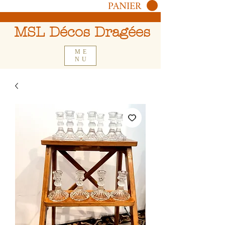
PANIER
MSL Décos Dragées
ME
NU