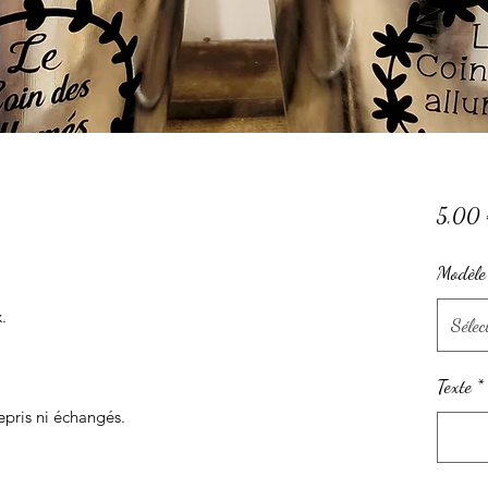
5,00
Modèle
.
Sélec
Texte
*
repris ni échangés.