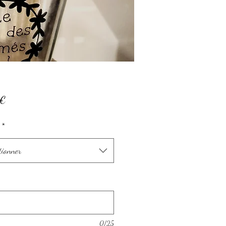
Prix
 €
*
tionner
0/25