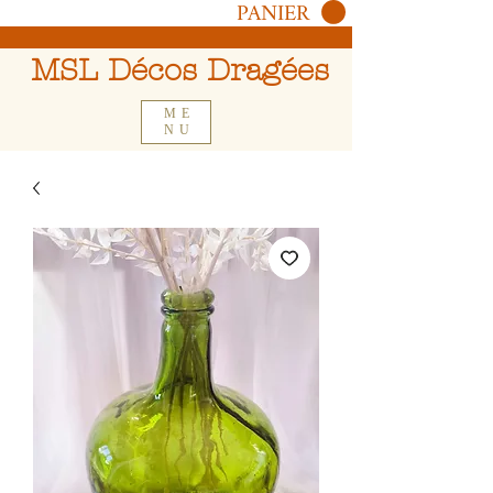
PANIER
MSL Décos Dragées
ME
NU