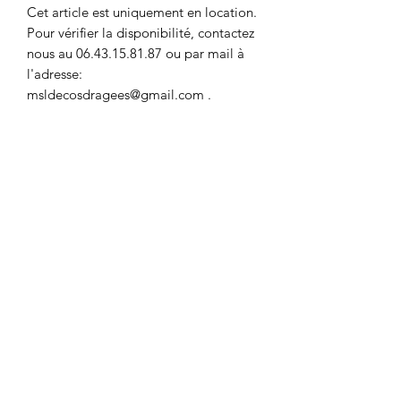
Cet article est uniquement en location.
Pour vérifier la disponibilité, contactez
nous au 06.43.15.81.87 ou par mail à
l'adresse:
msldecosdragees@gmail.com .
QUANTITE DISPONIBLE: 1
Le matériel doit être restitué en état.
Caution de 30€/pièce demandée au
retrait du matériel. Cet article est loué
sans accessoires.
hauteur: 40cm
diamètre: 25cm
MSL DÉCOS DRAGÉES