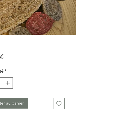
Prix
 €
té
*
ter au panier