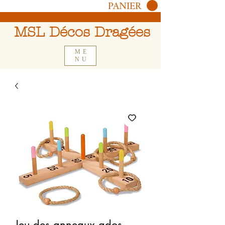
PANIER
MSL Décos Dragées
ME
NU
Jeu des anneaux ados