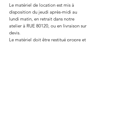
Le matériel de location est mis à
disposition du jeudi après-midi au
lundi matin, en retrait dans notre
atelier à RUE 80120, ou en livraison sur
devis.
Le matériel doit être restitué propre et
en l'état. Nous vous demanderons une
caution qui vous sera restituée lors de
la remise et la vérification du matériel.
Caution par pièce : 3€
Avant toutes réservations, veuillez
vérifier la disponibilité du matériel soit
par :
📞 : 06.43.15.81.87
📧 : msldecosdragees@gmail.com
📄: formulaire de contact