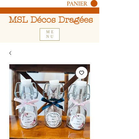
PANIER
MSL Décos Dragées
ME
NU