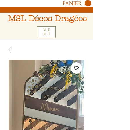
PANIER
MSL Décos Dragées
ME
NU