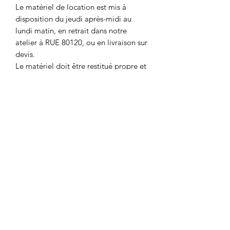
Le matériel de location est mis à
disposition du jeudi après-midi au
lundi matin, en retrait dans notre
atelier à RUE 80120, ou en livraison sur
devis.
Le matériel doit être restitué propre et
en l'état. Nous vous demanderons une
caution qui vous sera restituée lors de
la remise et la vérification du matériel.
Caution par pièce : 80€
Avant toutes réservations, veuillez
vérifier la disponibilité du matériel soit
par :
📞 : 06.43.15.81.87
📧 : msldecosdragees@gmail.com
📄: formulaire de contact