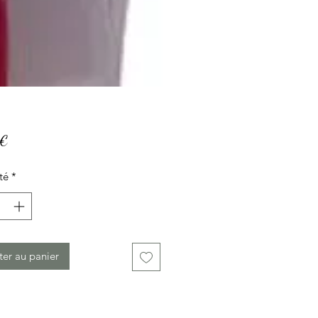
Prix
 €
té
*
ter au panier