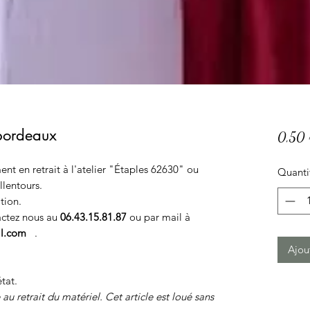
bordeaux
0,50
ent en retrait à l'atelier "Étaples 62630" ou
Quanti
llentours.
tion.
tactez nous au
06.43.15.81.87
ou par mail à
l.com
.
Ajou
état.
 retrait du matériel. Cet article est loué sans