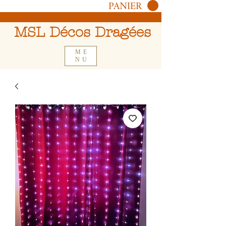
PANIER
MSL Décos Dragées
ME
NU