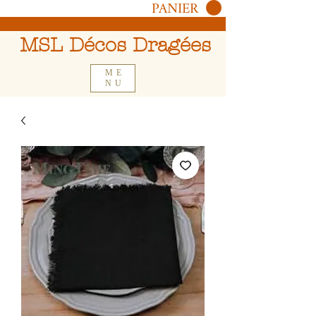
PANIER
MSL Décos Dragées
ME
NU